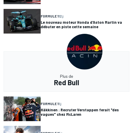
FORMULE 1
12 j
Le nouveau moteur Honda d'Aston Martin va
débuter en piste cette semaine
Plus de
Red Bull
FORMULE 1
1 j
Häkkinen : Recruter Verstappen ferait "des
vagues" chez McLaren
FORMULE 1
5 j