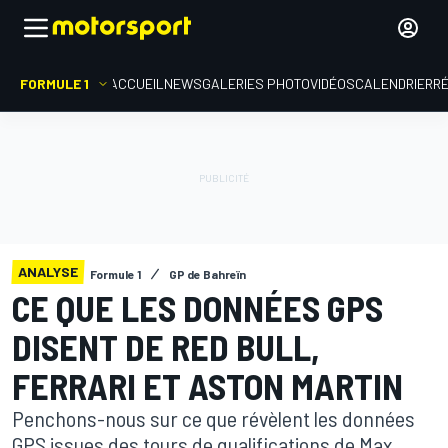
FORMULE 1
ACCUEIL
NEWS
GALERIES PHOTO
VIDÉOS
CALENDRIER
R
ANALYSE
Formule 1
GP de Bahreïn
CE QUE LES DONNÉES GPS
DISENT DE RED BULL,
FERRARI ET ASTON MARTIN
Penchons-nous sur ce que révèlent les données
GPS issues des tours de qualifications de Max