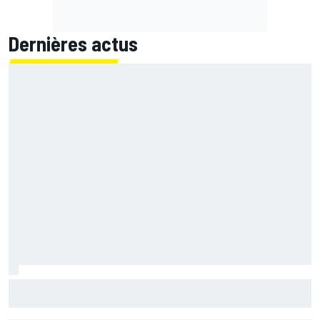
Dernières actus
Championnat - Martín fait la bonne opération, Marc
Márquez quitte le top 3