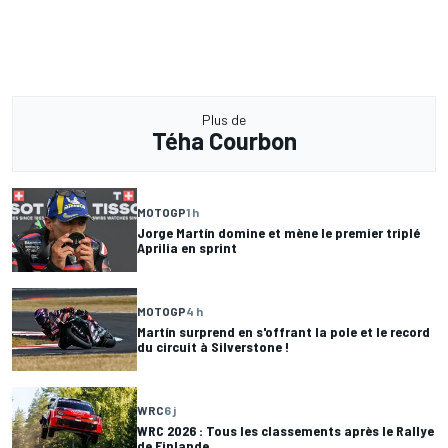
Plus de
Téha Courbon
MOTOGP
1 h
Jorge Martín domine et mène le premier triplé
Aprilia en sprint
MOTOGP
4 h
Martín surprend en s'offrant la pole et le record
du circuit à Silverstone !
WRC
6 j
WRC 2026 : Tous les classements après le Rallye
de Finlande