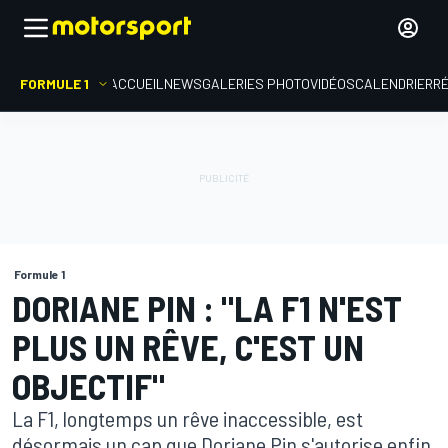
FORMULE 1
ACCUEIL
NEWS
GALERIES PHOTO
VIDÉOS
CALENDRIER
R
Formule 1
DORIANE PIN : "LA F1 N'EST
PLUS UN RÊVE, C'EST UN
OBJECTIF"
La F1, longtemps un rêve inaccessible, est
désormais un cap que Doriane Pin s'autorise enfin