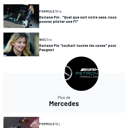
FORMULE 1
3 m
Doriane Pin : "Quel que soit votre sexe, vous
pouvez piloter une F1"
WEC
3 m
Doriane Pin ''cochait toutes les cases" pour
Peugeot
Plus de
Mercedes
FORMULE 1
2 j