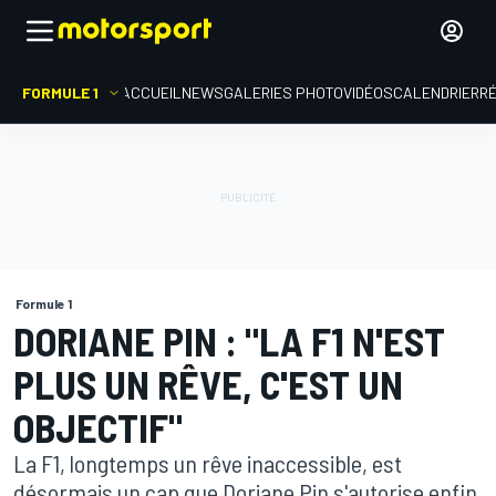
FORMULE 1
ACCUEIL
NEWS
GALERIES PHOTO
VIDÉOS
CALENDRIER
R
Formule 1
DORIANE PIN : "LA F1 N'EST
PLUS UN RÊVE, C'EST UN
OBJECTIF"
La F1, longtemps un rêve inaccessible, est
désormais un cap que Doriane Pin s'autorise enfin