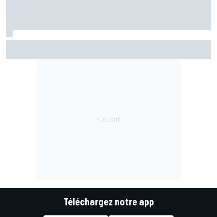
Bagnaia chute et s'enfonce un peu plus : "Je ne veux plus
revivre ça"
Téléchargez notre app