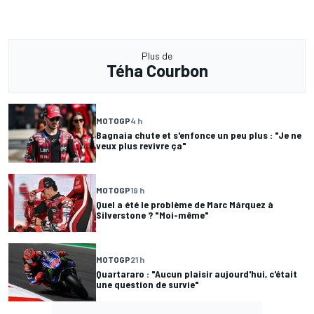
Plus de
Téha Courbon
MOTOGP
4 h
Bagnaia chute et s'enfonce un peu plus : "Je ne
veux plus revivre ça"
MOTOGP
19 h
Quel a été le problème de Marc Márquez à
Silverstone ? "Moi-même"
MOTOGP
21 h
Quartararo : "Aucun plaisir aujourd'hui, c'était
une question de survie"