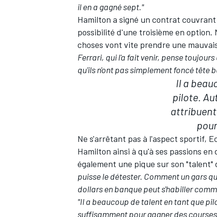
il en a gagné sept."
Hamilton a signé un contrat couvrant 
possibilité d'une troisième en option. 
choses vont vite prendre une mauvai
Ferrari, qui l'a fait venir, pense toujours 
qu'ils n'ont pas simplement foncé tête ba
Il a beau
pilote. Au
attribuen
pour
Ne s'arrêtant pas à l'aspect sportif, Ec
Hamilton ainsi à qu'à ses passions en
également une pique sur son "talent" 
puisse le détester. Comment un gars qu
dollars en banque peut s'habiller comme i
"Il a beaucoup de talent en tant que pil
suffisamment pour gagner des courses. J