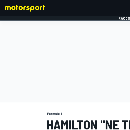
RACCO
FORMULE 1
Formule 1
HAMILTON "NE T