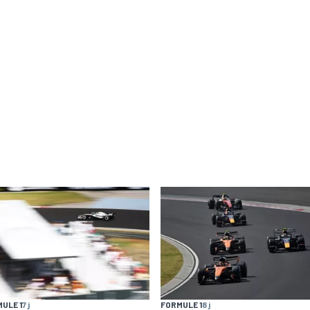
ULE 1
7 j
FORMULE 1
8 j