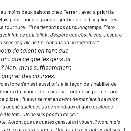
au moins deux saisons chez Ferrari, avec a priori la
Mais pour l'ancien grand argentier de la discipline, les
se tournure :
"Il ne tiendra pas aussi longtemps. Piero
avoir fait ce qu'il fallait. J'espère que c'est le cas. J'espère
issée et qu'ils ne finiront pas par le regretter."
coup de talent en tant que
tant que ce que les gens lui
t ? Non, mais suffisamment
 gagner des courses.
clestone s'en est aussi pris à la façon de s'habiller de
 dehors du monde de la course, tout en se permettant
de pilote :
"Lewis se met en avant de manière à ce qu'on
i a gagné quelques titres mondiaux et qui a quelques
l le fait... Je ne suis pas fan de ça."
ote. Autant que ce que les gens lui attribuent ? Non, mais
e ne sais pas pourquoi il fait toutes ces autres bêtises. Il