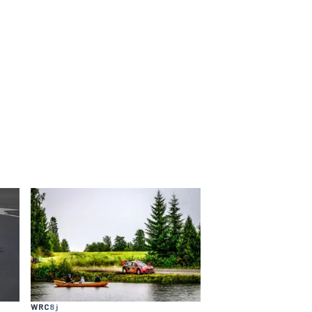
WRC
8 j