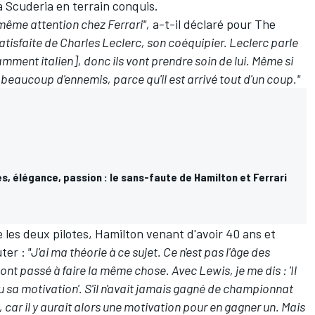
a Scuderia en terrain conquis.
même attention chez Ferrari",
a-t-il déclaré pour The
satisfaite de
Charles Leclerc
, son coéquipier. Leclerc parle
ment italien], donc ils vont prendre soin de lui. Même si
 beaucoup d'ennemis, parce qu'il est arrivé tout d'un coup."
, élégance, passion : le sans-faute de Hamilton et Ferrari
e les deux pilotes, Hamilton venant d'avoir 40 ans et
ter :
"J'ai ma théorie à ce sujet. Ce n'est pas l'âge des
 ont passé à faire la même chose. Avec Lewis, je me dis : 'Il
erdu sa motivation'. S'il n'avait jamais gagné de championnat
 car il y aurait alors une motivation pour en gagner un. Mais