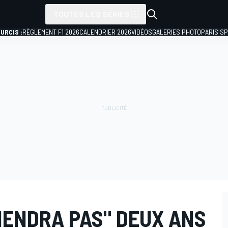
TOUTES LES SÉRIES
URCIS :
RÈGLEMENT F1 2026
CALENDRIER 2026
VIDÉOS
GALERIES PHOTO
PARIS S
IENDRA PAS" DEUX ANS