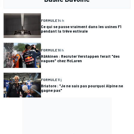
FORMULE 1
4 h
Ce qui se passe vraiment dans les usines F1
pendant la trêve estivale
FORMULE 1
6 h
Häkkinen : Recruter Verstappen ferait "des
vagues" chez McLaren
FORMULE 1
1 j
Briatore : "Je ne sais pas pourquoi Alpine ne
gagne pas"