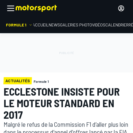
FORMULE 1
ACCUEIL
NEWS
GALERIES PHOTO
VIDÉOS
CALENDRIER
R
ACTUALITÉS
Formule 1
ECCLESTONE INSISTE POUR
LE MOTEUR STANDARD EN
2017
Malgré le refus de la Commission F1 d’aller plus loin
dans le processus d’appel d’offres lancé par la FIA