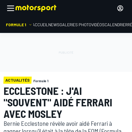
FORMULE 1
ACCUEIL
NEWS
GALERIES PHOTO
VIDÉOS
CALENDRIER
R
ACTUALITÉS
Formule 1
ECCLESTONE : J'AI
"SOUVENT" AIDÉ FERRARI
AVEC MOSLEY
Bernie Ecclestone révèle avoir aidé Ferrari à
gagner lorsqu'il était à la tête de la FOM (Formula