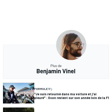
Plus de
Benjamin Vinel
FORMULE 1
7 j
"Je suis retourné dans ma voiture et j'ai
pleuré" : Ocon revient sur son année loin de la F1