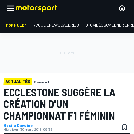
FORMULE 1
ACCUEIL
NEWS
GALERIES PHOTO
VIDÉOS
CALENDRIER
R
ACTUALITÉS
Formule 1
ECCLESTONE SUGGÈRE LA
CRÉATION D'UN
CHAMPIONNAT F1 FÉMININ
Basile Davoine
Mis à jour:
30 mars 2015, 09:32