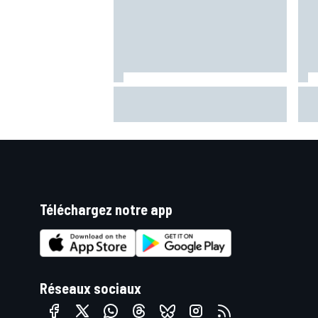
Quartararo toujours en difficulté :
Mar
"Je suis très tendu sur la moto"
un 
éta
Téléchargez notre app
Réseaux sociaux