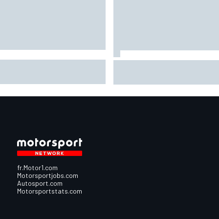
tín en grande forme : "On sort
Championnat - Martín fait la
peu du trou dans lequel on
bonne opération, Marc Márqu
it"
quitte le top 3
fr.Motor1.com
Motorsportjobs.com
Autosport.com
Motorsportstats.com