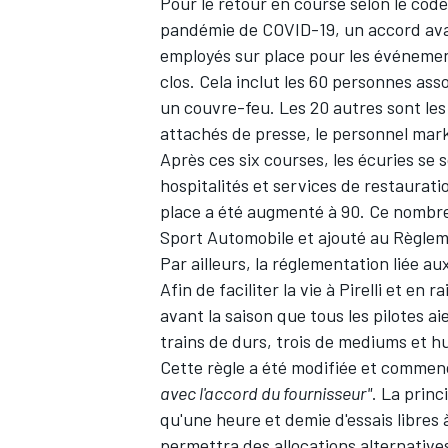
Pour le retour en course selon le code
pandémie de COVID-19, un accord avai
employés sur place pour les événemen
clos. Cela inclut les 60 personnes asso
un couvre-feu. Les 20 autres sont les
attachés de presse, le personnel marke
Après ces six courses, les écuries se
hospitalités et services de restaurati
place a été augmenté à 90. Ce nombre
Sport Automobile et ajouté au Règlem
Par ailleurs, la réglementation liée a
Afin de faciliter la vie à Pirelli et en
avant la saison que tous les pilotes a
trains de durs, trois de mediums et hu
Cette règle a été modifiée et comme
avec l'accord du fournisseur"
. La princ
qu'une heure et demie d'essais libres 
permettra des allocations alternatives 