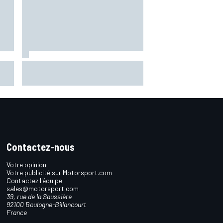
Jorge Martín domine et mène le
premier triplé Aprilia en sprint
ez
Contactez-nous
Votre opinion
Votre publicité sur Motorsport.com
Contactez l'équipe
sales@motorsport.com
39, rue de la Saussière
92100 Boulogne-Billancourt
France