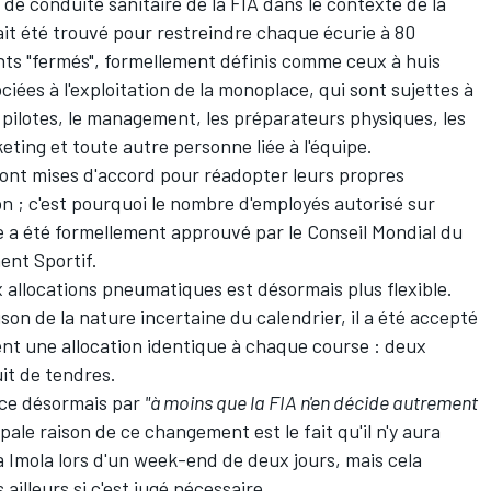
 de conduite sanitaire de la FIA dans le contexte de la
t été trouvé pour restreindre chaque écurie à 80
ts "fermés", formellement définis comme ceux à huis
ciées à l'exploitation de la monoplace, qui sont sujettes à
 pilotes, le management, les préparateurs physiques, les
ting et toute autre personne liée à l'équipe.
 sont mises d'accord pour réadopter leurs propres
on ; c'est pourquoi le nombre d'employés autorisé sur
 a été formellement approuvé par le Conseil Mondial du
ent Sportif.
ux allocations pneumatiques est désormais plus flexible.
 raison de la nature incertaine du calendrier, il a été accepté
ient une allocation identique à chaque course : deux
it de tendres.
nce désormais par
"à moins que la FIA n'en décide autrement
ipale raison de ce changement est le fait qu'il n'y aura
à Imola lors d'un week-end de deux jours, mais cela
ailleurs si c'est jugé nécessaire.