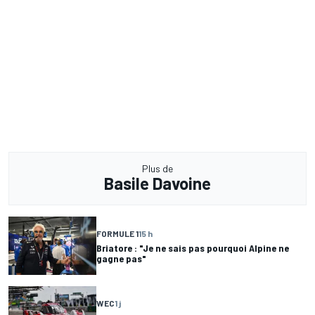
Plus de
Basile Davoine
FORMULE 1
15 h
Briatore : "Je ne sais pas pourquoi Alpine ne
gagne pas"
WEC
1 j