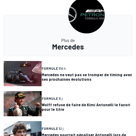
Plus de
Mercedes
FORMULE 1
16 h
Mercedes ne veut pas se tromper de timing avec
ses prochaines évolutions
FORMULE 1
1 j
Wolff refuse de faire de Kimi Antonelli le favori
pour le titre
FORMULE 1
2 j
Mercedes pourrait pénaliser Antonelli lors de