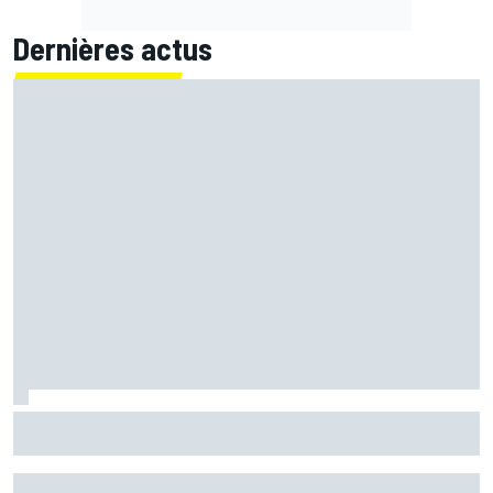
Dernières actus
Marc Márquez démuni face à sa perte de rythme : "Nous
n'avions jamais connu ça"