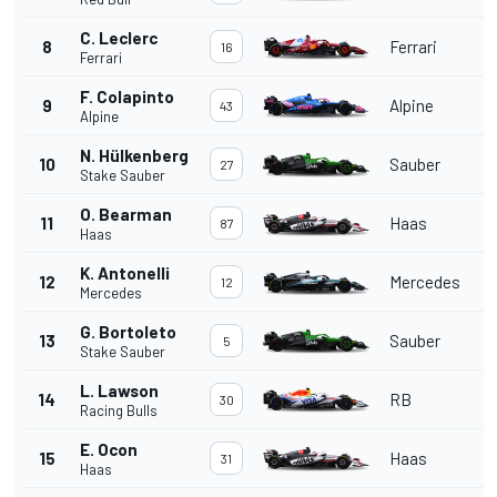
C. Leclerc
8
Ferrari
16
Ferrari
F. Colapinto
9
Alpine
43
Alpine
N. Hülkenberg
10
Sauber
27
Stake Sauber
O. Bearman
11
Haas
87
Haas
K. Antonelli
12
Mercedes
12
Mercedes
G. Bortoleto
13
Sauber
5
Stake Sauber
L. Lawson
14
RB
30
Racing Bulls
E. Ocon
15
Haas
31
Haas