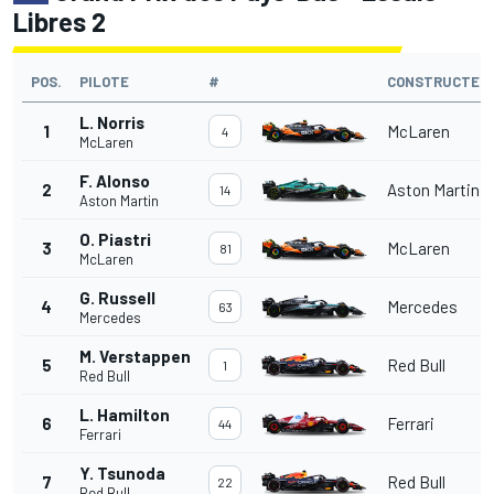
Libres 2
POS.
PILOTE
#
CONSTRUCTEU
L. Norris
1
McLaren
4
McLaren
F. Alonso
2
Aston Martin
14
Aston Martin
O. Piastri
3
McLaren
81
McLaren
G. Russell
4
Mercedes
63
Mercedes
M. Verstappen
5
Red Bull
1
Red Bull
L. Hamilton
6
Ferrari
44
Ferrari
Y. Tsunoda
7
Red Bull
22
Red Bull