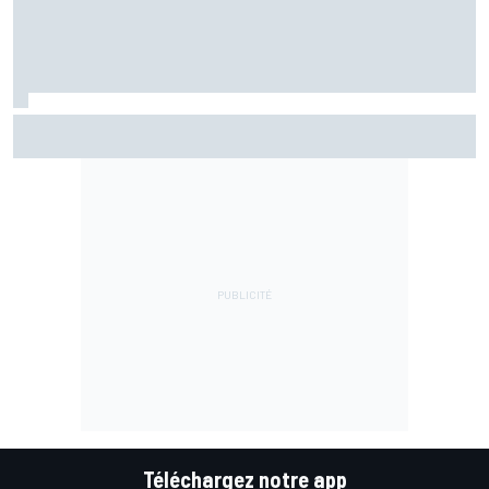
Championnat - Martín fait la bonne opération, Marc
Márquez quitte le top 3
Téléchargez notre app