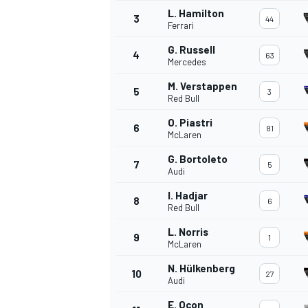
L. Hamilton
3
44
Ferrari
G. Russell
4
63
Mercedes
M. Verstappen
5
3
Red Bull
O. Piastri
6
81
McLaren
G. Bortoleto
7
5
Audi
I. Hadjar
8
6
Red Bull
L. Norris
9
1
McLaren
N. Hülkenberg
10
27
Audi
E. Ocon