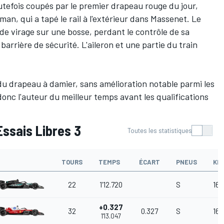
outefois coupés par le premier drapeau rouge du jour,
an, qui a tapé le rail à l'extérieur dans Massenet. Le
e de virage sur une bosse, perdant le contrôle de sa
barrière de sécurité. L'aileron et une partie du train
u drapeau à damier, sans amélioration notable parmi les
donc l'auteur du meilleur temps avant les qualifications
Essais Libres 3
Toutes les statistiques
TOURS
TEMPS
ÉCART
PNEUS
KM
22
1'12.720
S
165
+0.327
32
0.327
S
164
1'13.047