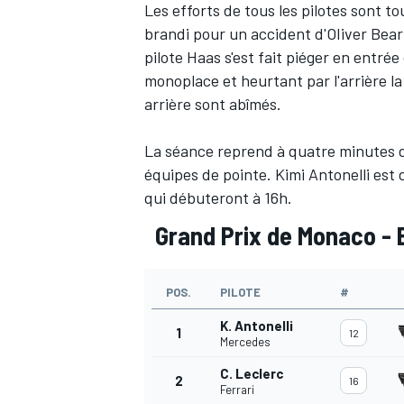
Les efforts de tous les pilotes sont t
brandi pour un accident d'OIiver Bearm
pilote Haas s'est fait piéger en entré
monoplace et heurtant par l'arrière la 
arrière sont abîmés.
AUTRES CHAMPIONNATS
La séance reprend à quatre minutes d
équipes de pointe. Kimi Antonelli est 
qui débuteront à 16h.
Grand Prix de Monaco - 
POS.
PILOTE
#
K. Antonelli
1
12
Mercedes
C. Leclerc
2
16
Ferrari