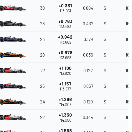
+0.331
30
0.004
S
164
1'13.051
+0.763
23
0.432
S
163
1'13.483
+0.942
23
0.179
S
163
1'13.662
+0.978
20
0.036
S
163
1'13.698
+1.100
27
0.122
S
162
1'13.820
+1.157
25
0.057
S
162
1'13.877
+1.286
24
0.129
S
162
1'14.006
+1.330
22
0.044
S
162
1'14.050
+1.558