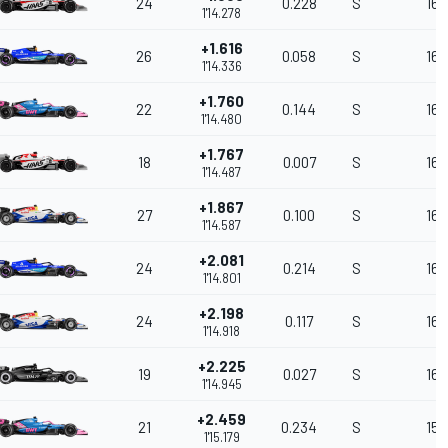
24
0.228
S
161
1'14.278
+1.616
26
0.058
S
161
1'14.336
+1.760
22
0.144
S
161
1'14.480
+1.767
18
0.007
S
161
1'14.487
+1.867
27
0.100
S
161
1'14.587
+2.081
24
0.214
S
160
1'14.801
+2.198
24
0.117
S
160
1'14.918
+2.225
19
0.027
S
160
1'14.945
+2.459
21
0.234
S
159
1'15.179