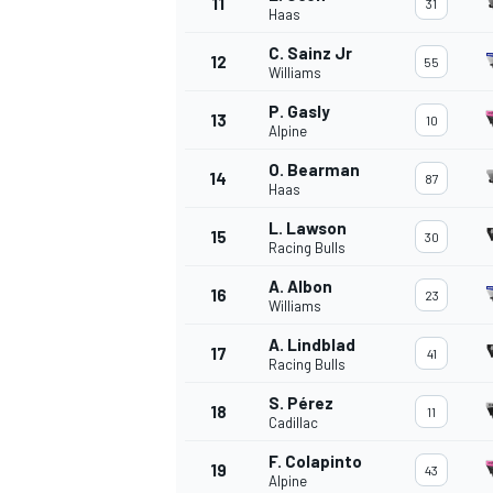
11
31
Haas
C. Sainz Jr
12
55
Williams
P. Gasly
13
10
Alpine
O. Bearman
14
87
Haas
L. Lawson
15
30
Racing Bulls
A. Albon
16
23
Williams
A. Lindblad
17
41
Racing Bulls
S. Pérez
18
11
Cadillac
F. Colapinto
19
43
Alpine