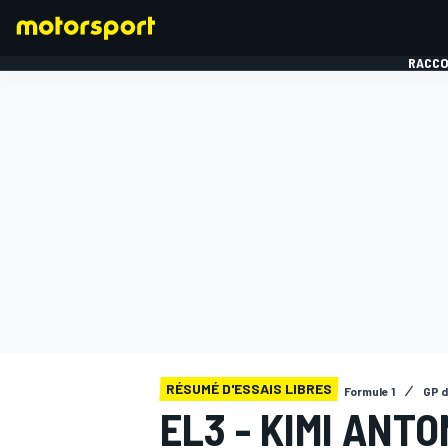
RACCO
FORMULE 1
RÉSUMÉ D'ESSAIS LIBRES
Formule 1
GP 
EL3 - KIMI ANT