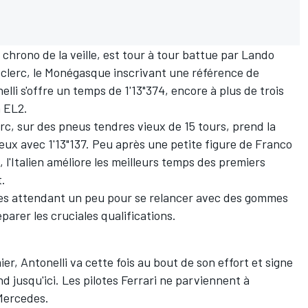
chrono de la veille, est tour à tour battue par Lando
eclerc, le Monégasque inscrivant une référence de
lli s'offre un temps de 1'13"374, encore à plus de trois
 EL2.
rc, sur des pneus tendres vieux de 15 tours, prend la
mieux avec 1'13"137. Peu après une petite figure de Franco
, l'Italien améliore les meilleurs temps des premiers
t.
lotes attendant un peu pour se relancer avec des gommes
arer les cruciales qualifications.
r, Antonelli va cette fois au bout de son effort et signe
d jusqu'ici. Les pilotes Ferrari ne parviennent à
 Mercedes.