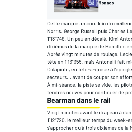
Monaco
Cette marque, encore loin du meilleur 
Norris, George Russell puis Charles L
1'13"748. Un peu en décalé, Kimi Antone
dixièmes de la marque de Hamilton en
Après vingt minutes de roulage, Lecle
tête en 1'13"355, mais Antonelli fait 
Colapinto, en tête-à-queue à l'épingle
secteurs... avant de couper son effor
À mi-séance, la piste se vide, les pi
tendres neuves pour continuer de prép
Bearman dans le rail
Vingt minutes avant le drapeau à damie
1'12"720, le meilleur temps du week-en
s'approcher qu'à trois dixièmes de la