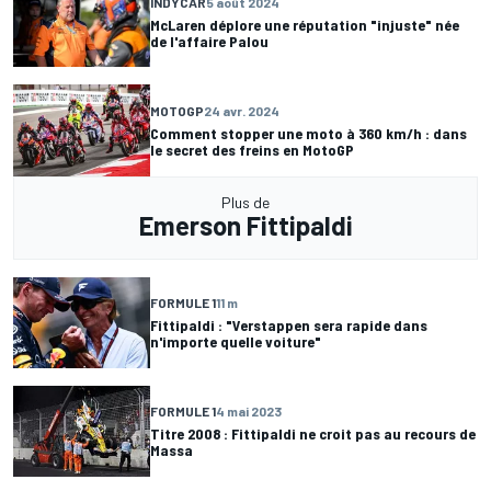
INDYCAR
5 août 2024
McLaren déplore une réputation "injuste" née
de l'affaire Palou
MOTOGP
24 avr. 2024
Comment stopper une moto à 360 km/h : dans
le secret des freins en MotoGP
Plus de
Emerson Fittipaldi
FORMULE 1
11 m
Fittipaldi : "Verstappen sera rapide dans
n'importe quelle voiture"
FORMULE 1
4 mai 2023
Titre 2008 : Fittipaldi ne croit pas au recours de
Massa