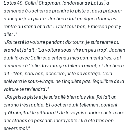
Lotus 49, Colin [Chapman, fondateur de Lotus] a
demandé à Jochen de prendre la piste et de la préparer
pour que je la pilote. Jochen a fait quelques tours, est
rentré au stand et a dit : 'C'est tout bon, Emerson peut y
aller'."
"J'ai testé la voiture pendant dix tours, je suis rentré au
stand et j'ai dit : 'La voiture sous-vire un peu trop'. Jochen
était là avec Colin et a entendu mes commentaires. J'ai
demandé à Colin davantage d'aileron avant, et Jochen a
dit : 'Non, non, non, accélère juste davantage. Cela
enlèvera le sous-virage, ne t'inquiète pas, l'équilibre de la
voiture te reviendra'."
"J'ai pris la piste et je suis allé bien plus vite, j'ai fait un
chrono très rapide. Et Jochen était tellement content
qu'il m'agitait le pitboard ! Je le voyais sourire sur le muret
des stands en passant. Incroyable ! Il a été très bon
envers moi."