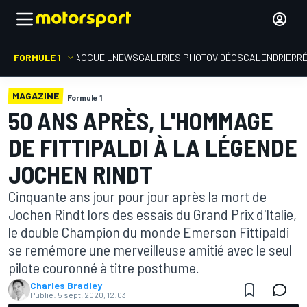
FORMULE 1
ACCUEIL
NEWS
GALERIES PHOTO
VIDÉOS
CALENDRIER
R
MAGAZINE
Formule 1
50 ANS APRÈS, L'HOMMAGE
DE FITTIPALDI À LA LÉGENDE
JOCHEN RINDT
Cinquante ans jour pour jour après la mort de
Jochen Rindt lors des essais du Grand Prix d'Italie,
le double Champion du monde Emerson Fittipaldi
se remémore une merveilleuse amitié avec le seul
pilote couronné à titre posthume.
Charles Bradley
Publié:
5 sept. 2020, 12:03