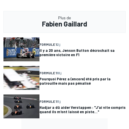
Plus de
Fabien Gaillard
FORMULE 1
2 j
Il y a 20 ans, Jenson Button décrochait sa
première victoire en F1
FORMULE 1
10 j
Pourquoi Pérez a (encore) été pris par la
patrouille mais pas pénalisé
FORMULE 1
11 j
Hadjar a dû aider Verstappen : "J'ai vite compris
quand ils m'ont laissé en piste..."