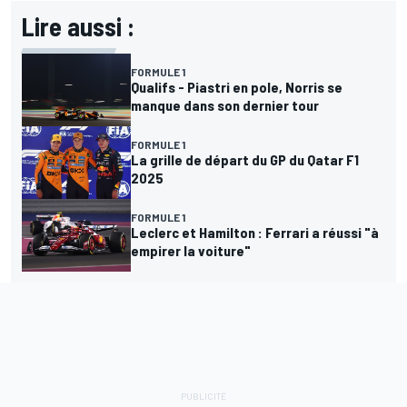
Lire aussi :
FORMULE 1
Qualifs - Piastri en pole, Norris se
manque dans son dernier tour
FORMULE 1
La grille de départ du GP du Qatar F1
2025
FORMULE 1
Leclerc et Hamilton : Ferrari a réussi "à
empirer la voiture"