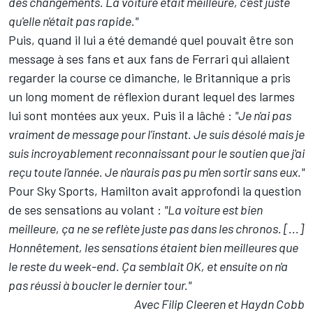
des changements. La voiture était meilleure, c'est juste
qu'elle n'était pas rapide."
Puis, quand il lui a été demandé quel pouvait être son
message à ses fans et aux fans de Ferrari qui allaient
regarder la course ce dimanche, le Britannique a pris
un long moment de réflexion durant lequel des larmes
lui sont montées aux yeux. Puis il a lâché
:
"Je n'ai pas
vraiment de message pour l'instant. Je suis désolé mais je
suis incroyablement reconnaissant pour le soutien que j'ai
reçu toute l'année. Je n'aurais pas pu m'en sortir sans eux."
Pour Sky Sports, Hamilton avait approfondi la question
de ses sensations au volant
:
"La voiture est bien
meilleure, ça ne se reflète juste pas dans les chronos. [...]
Honnêtement, les sensations étaient bien meilleures que
le reste du week-end. Ça semblait OK, et ensuite on n'a
pas réussi à boucler le dernier tour."
Avec Filip Cleeren et Haydn Cobb