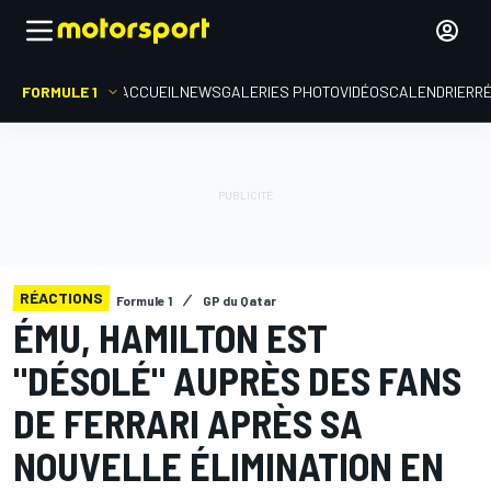
FORMULE 1
ACCUEIL
NEWS
GALERIES PHOTO
VIDÉOS
CALENDRIER
R
RÉACTIONS
Formule 1
GP du Qatar
ÉMU, HAMILTON EST
"DÉSOLÉ" AUPRÈS DES FANS
DE FERRARI APRÈS SA
NOUVELLE ÉLIMINATION EN