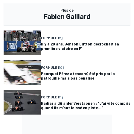
Plus de
Fabien Gaillard
FORMULE 1
2 j
Il y a 20 ans, Jenson Button décrochait sa
première victoire en F1
FORMULE 1
10 j
Pourquoi Pérez a (encore) été pris par la
patrouille mais pas pénalisé
FORMULE 1
11 j
Hadjar a dû aider Verstappen : "J'ai vite compris
quand ils m'ont laissé en piste..."