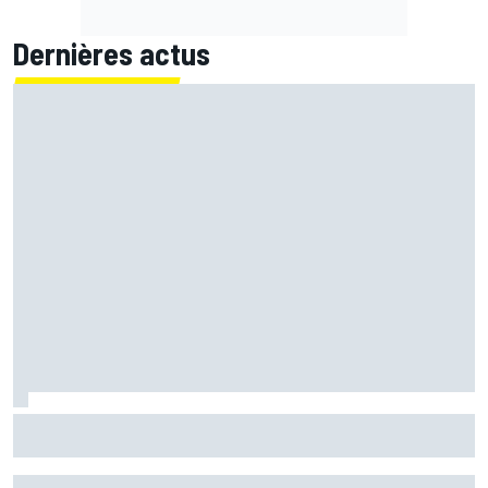
Dernières actus
Les larmes de Bezzecchi au bout de l'effort : "Une belle
explosion d'émotions"