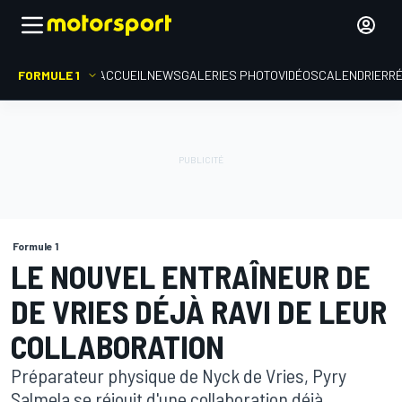
FORMULE 1
ACCUEIL
NEWS
GALERIES PHOTO
VIDÉOS
CALENDRIER
R
Formule 1
LE NOUVEL ENTRAÎNEUR DE
DE VRIES DÉJÀ RAVI DE LEUR
COLLABORATION
Préparateur physique de Nyck de Vries, Pyry
Salmela se réjouit d'une collaboration déjà