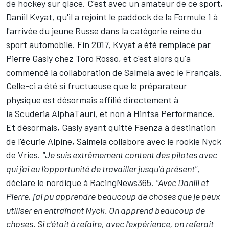
de hockey sur glace. C'est avec un amateur de ce sport,
Daniil Kvyat, qu'il a rejoint le paddock de la Formule 1 à
l'arrivée du jeune Russe dans la catégorie reine du
sport automobile. Fin 2017, Kvyat a été remplacé par
Pierre Gasly chez Toro Rosso, et c'est alors qu'a
commencé la collaboration de Salmela avec le Français.
Celle-ci a été si fructueuse que le préparateur
physique est désormais affilié directement à
la
Scuderia AlphaTauri
, et non à Hintsa Performance.
Et désormais, Gasly ayant quitté Faenza à destination
de l'écurie
Alpine
, Salmela collabore avec le rookie
Nyck
de Vries
.
"Je suis extrêmement content des pilotes avec
qui j'ai eu l'opportunité de travailler jusqu'à présent"
,
déclare le nordique à RacingNews365.
"Avec Daniil et
Pierre, j'ai pu apprendre beaucoup de choses que je peux
utiliser en entraînant Nyck. On apprend beaucoup de
choses. Si c'était à refaire, avec l'expérience, on referait