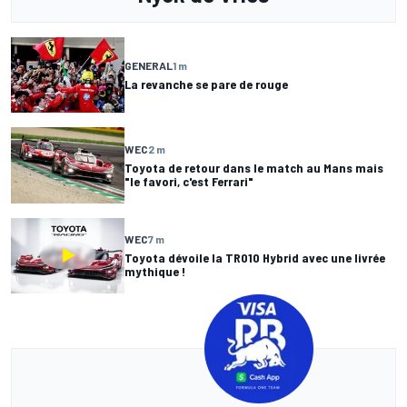
GENERAL
1 m
La revanche se pare de rouge
WEC
2 m
Toyota de retour dans le match au Mans mais
"le favori, c'est Ferrari"
WEC
7 m
Toyota dévoile la TR010 Hybrid avec une livrée
mythique !