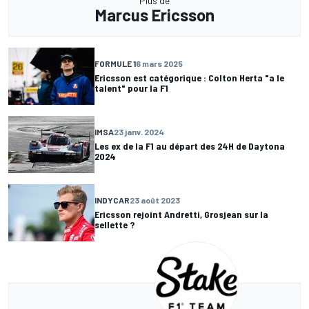
Plus de
Marcus Ericsson
FORMULE 1
6 mars 2025
Ericsson est catégorique : Colton Herta "a le
talent" pour la F1
IMSA
23 janv. 2024
Les ex de la F1 au départ des 24H de Daytona
2024
INDYCAR
23 août 2023
Ericsson rejoint Andretti, Grosjean sur la
sellette ?