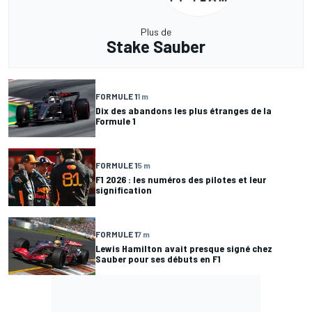
Plus de
Stake Sauber
FORMULE 1
1 m
Dix des abandons les plus étranges de la
Formule 1
FORMULE 1
5 m
F1 2026 : les numéros des pilotes et leur
signification
FORMULE 1
7 m
Lewis Hamilton avait presque signé chez
Sauber pour ses débuts en F1