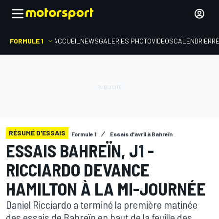
FORMULE 1
ACCUEIL
NEWS
GALERIES PHOTO
VIDÉOS
CALENDRIER
R
RÉSUMÉ D'ESSAIS
Formule 1
Essais d'avril à Bahreïn
ESSAIS BAHREÏN, J1 -
RICCIARDO DEVANCE
HAMILTON À LA MI-JOURNÉE
Daniel Ricciardo a terminé la première matinée
des essais de Bahreïn en haut de la feuille des