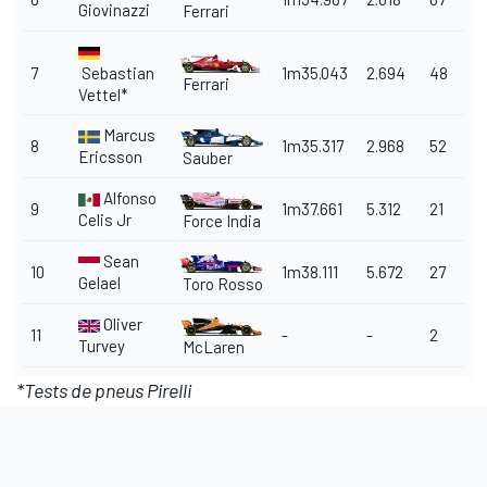
Giovinazzi
Ferrari
7
Sebastian
1m35.043
2.694
48
Ferrari
Vettel*
Marcus
8
1m35.317
2.968
52
Ericsson
Sauber
Alfonso
9
1m37.661
5.312
21
Celis Jr
Force India
Sean
10
1m38.111
5.672
27
Gelael
Toro Rosso
Oliver
11
-
-
2
Turvey
McLaren
*Tests de pneus Pirelli