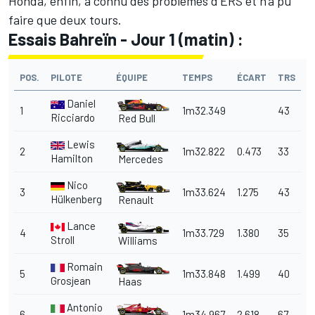
Honda, enfin, a connu des problèmes d'ERS et n'a pu
faire que deux tours.
Essais Bahreïn - Jour 1 (matin) :
POS.
PILOTE
ÉQUIPE
TEMPS
ÉCART
TRS
Daniel
1
1m32.349
43
Ricciardo
Red Bull
Lewis
2
1m32.822
0.473
33
Hamilton
Mercedes
Nico
3
1m33.624
1.275
43
Hülkenberg
Renault
Lance
4
1m33.729
1.380
35
Stroll
Williams
Romain
5
1m33.848
1.499
40
Grosjean
Haas
Antonio
6
1m34.967
2.618
67