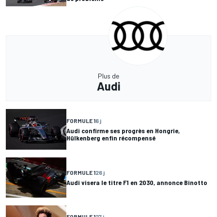
Plus de
Audi
FORMULE 1
6 j
Audi confirme ses progrès en Hongrie,
Hülkenberg enfin récompensé
FORMULE 1
26 j
Audi visera le titre F1 en 2030, annonce Binotto
FORMULE 1
27 j