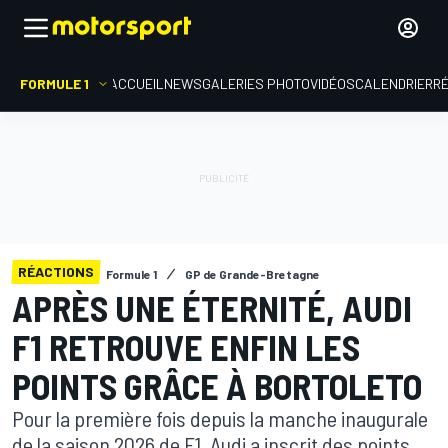
FORMULE 1
ACCUEIL
NEWS
GALERIES PHOTO
VIDÉOS
CALENDRIER
R
RÉACTIONS
Formule 1
GP de Grande-Bretagne
APRÈS UNE ÉTERNITÉ, AUDI
F1 RETROUVE ENFIN LES
POINTS GRÂCE À BORTOLETO
Pour la première fois depuis la manche inaugurale
de la saison 2026 de F1, Audi a inscrit des points