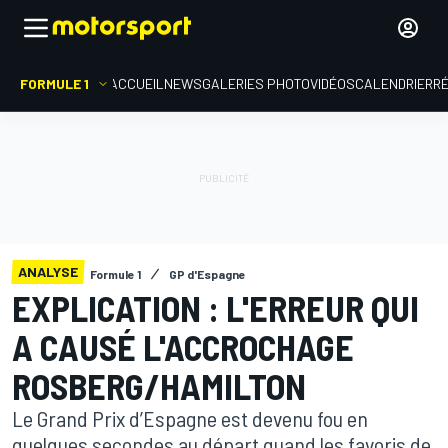
FORMULE 1
ACCUEIL
NEWS
GALERIES PHOTO
VIDÉOS
CALENDRIER
R
ANALYSE
Formule 1
GP d'Espagne
EXPLICATION : L'ERREUR QUI
A CAUSÉ L'ACCROCHAGE
ROSBERG/HAMILTON
Le Grand Prix d’Espagne est devenu fou en
quelques secondes au départ quand les favoris de