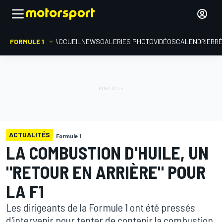
FORMULE 1
ACCUEIL
NEWS
GALERIES PHOTO
VIDÉOS
CALENDRIER
R
ACTUALITÉS
Formule 1
LA COMBUSTION D'HUILE, UN
"RETOUR EN ARRIÈRE" POUR
LA F1
Les dirigeants de la Formule 1 ont été pressés
d'intervenir pour tenter de contenir la combustion