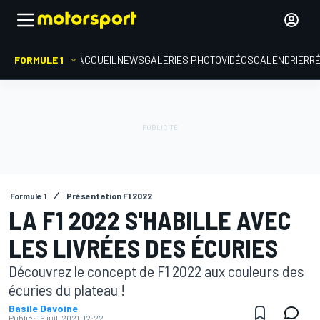
FORMULE 1
ACCUEIL
NEWS
GALERIES PHOTO
VIDÉOS
CALENDRIER
R
Formule 1
Présentation F1 2022
LA F1 2022 S'HABILLE AVEC
LES LIVRÉES DES ÉCURIES
Découvrez le concept de F1 2022 aux couleurs des
écuries du plateau !
Basile Davoine
Publié:
16 juil. 2021, 12:22