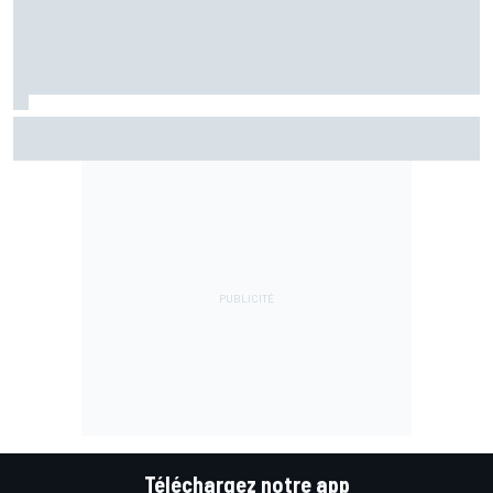
Bezzecchi entre gestion et bravoure : "Je suis détruit !"
Téléchargez notre app