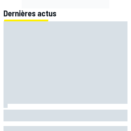
Dernières actus
Zarco "heureux" de retrouver une moto mais contraint de
rester prudent