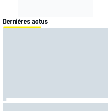
Dernières actus
"Idiot" samedi, Fernández a transformé sa "frustration"
en "énergie positive"