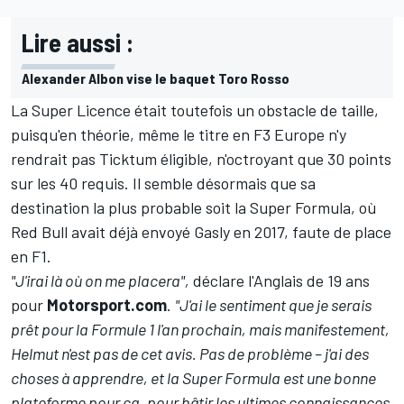
Lire aussi :
Alexander Albon vise le baquet Toro Rosso
La Super Licence était toutefois un obstacle de taille,
puisqu'en théorie, même le titre en F3 Europe n'y
rendrait pas Ticktum éligible, n'octroyant que 30 points
sur les 40 requis. Il semble désormais que sa
destination la plus probable soit la Super Formula, où
Red Bull avait déjà envoyé Gasly en 2017, faute de place
en F1.
"J'irai là où on me placera",
déclare l'Anglais de 19 ans
pour
Motorsport.com
.
"J'ai le sentiment que je serais
prêt pour la Formule 1 l'an prochain, mais manifestement,
Helmut n'est pas de cet avis. Pas de problème – j'ai des
choses à apprendre, et la Super Formula est une bonne
plateforme pour ça, pour bâtir les ultimes connaissances