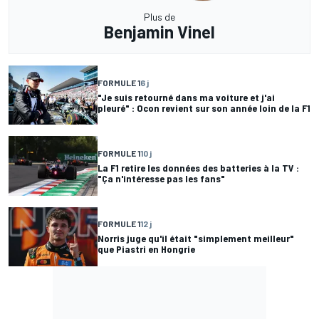
Plus de
Benjamin Vinel
FORMULE 1
6 j
"Je suis retourné dans ma voiture et j'ai
pleuré" : Ocon revient sur son année loin de la F1
FORMULE 1
10 j
La F1 retire les données des batteries à la TV :
"Ça n'intéresse pas les fans"
FORMULE 1
12 j
Norris juge qu'il était "simplement meilleur"
que Piastri en Hongrie