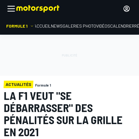
FORMULE 1
ACCUEIL
NEWS
GALERIES PHOTO
VIDÉOS
CALENDRIER
R
ACTUALITÉS
Formule 1
LA F1 VEUT "SE
DÉBARRASSER" DES
PÉNALITÉS SUR LA GRILLE
EN 2021