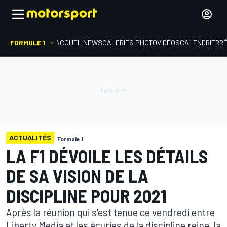
FORMULE 1
ACCUEIL
NEWS
GALERIES PHOTO
VIDÉOS
CALENDRIER
R
ACTUALITÉS
Formule 1
LA F1 DÉVOILE LES DÉTAILS
DE SA VISION DE LA
DISCIPLINE POUR 2021
Après la réunion qui s'est tenue ce vendredi entre
Liberty Media et les écuries de la discipline reine, la