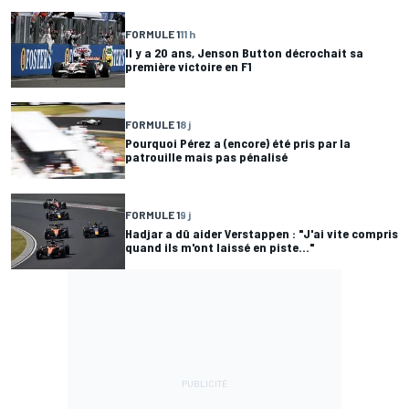
FORMULE 1
11 h
Il y a 20 ans, Jenson Button décrochait sa
première victoire en F1
FORMULE 1
8 j
Pourquoi Pérez a (encore) été pris par la
patrouille mais pas pénalisé
FORMULE 1
9 j
Hadjar a dû aider Verstappen : "J'ai vite compris
quand ils m'ont laissé en piste..."