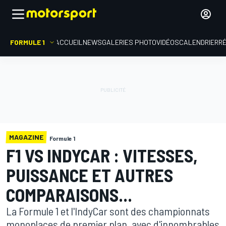
FORMULE 1
ACCUEIL
NEWS
GALERIES PHOTO
VIDÉOS
CALENDRIER
R
MAGAZINE
Formule 1
F1 VS INDYCAR : VITESSES,
PUISSANCE ET AUTRES
COMPARAISONS...
La Formule 1 et l'IndyCar sont des championnats
monoplaces de premier plan, avec d'innombrables