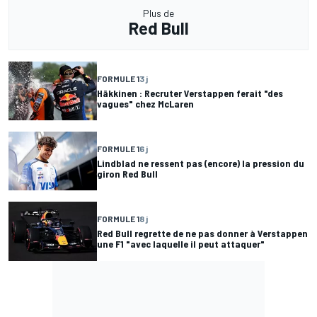
Plus de
Red Bull
FORMULE 1
3 j
Häkkinen : Recruter Verstappen ferait "des
vagues" chez McLaren
FORMULE 1
6 j
Lindblad ne ressent pas (encore) la pression du
giron Red Bull
FORMULE 1
8 j
Red Bull regrette de ne pas donner à Verstappen
une F1 "avec laquelle il peut attaquer"