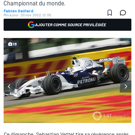
Championnat du monde.
Fabien Gaillard
Mis à jour:
20 nov. 2022, 12:05
AJOUTER COMME SOURCE PRIVILÉGIÉE
18
Ce dimanche,
Sebastian Vettel
tire sa révérence après