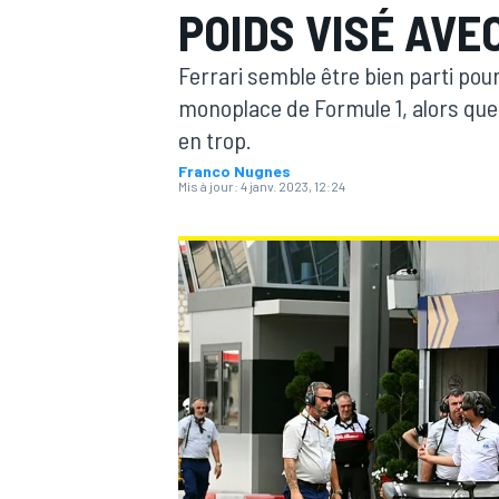
POIDS VISÉ AVEC
Ferrari semble être bien parti pour
monoplace de Formule 1, alors que 
en trop.
Franco Nugnes
MOTOGP
Mis à jour:
4 janv. 2023, 12:24