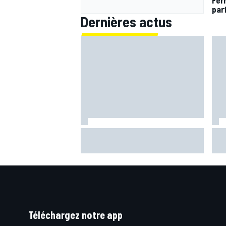
Fer
par
Dernières actus
Quartararo n'a jamais discuté de
Bagn
2027 avec Yamaha : "J'avais
ima
besoin d'air frais"
bra
Téléchargez notre app