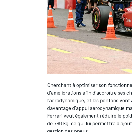
WRC
Cherchant à optimiser son fonctionn
d'améliorations afin d'accroître ses c
l'aérodynamique, et les pontons vont a
WEC
davantage d'appui aérodynamique mai
Ferrari veut également réduire le poid
de 796 kg, ce qui lui permettra d'ajoute
gestion des pneus.