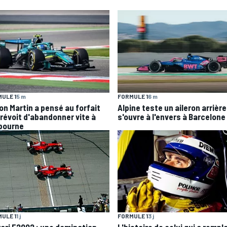
ULE 1
5 m
FORMULE 1
6 m
on Martin a pensé au forfait
Alpine teste un aileron arrière
prévoit d'abandonner vite à
s'ouvre à l'envers à Barcelone
bourne
ULE 1
1 j
FORMULE 1
3 j