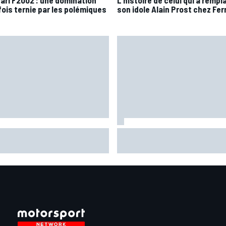
rari F2002 : une domination
L'histoire de celui qui a rempl
fois ternie par les polémiques
son idole Alain Prost chez Fer
aia plus gêné qu'il l'avait
Pourquoi la FIA n'interdira pas
giné par son opération du
algorithmes des moteurs en F
s