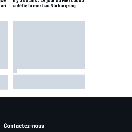
acé
Il y a 50 ans : Le jour où Niki Lauda
rari
a défié la mort au Nürburgring
Marc Márquez assume enfin : "Le
 les
favori, c'est moi, non ?"
1
Contactez-nous