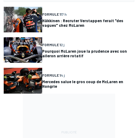
FORMULE 1
17 h
Häkkinen : Recruter Verstappen ferait "des
vagues" chez McLaren
FORMULE 1
2 j
Pourquoi McLaren joue la prudence avec son
aileron arrière rotatif
FORMULE 1
4 j
Mercedes salue le gros coup de McLaren en
Hongrie