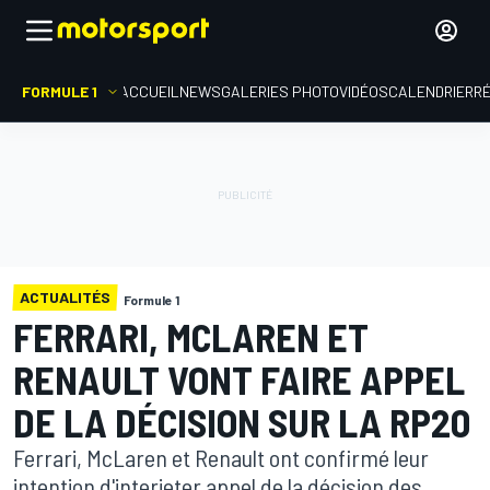
FORMULE 1
ACCUEIL
NEWS
GALERIES PHOTO
VIDÉOS
CALENDRIER
R
ACTUALITÉS
Formule 1
FERRARI, MCLAREN ET
RENAULT VONT FAIRE APPEL
DE LA DÉCISION SUR LA RP20
Ferrari, McLaren et Renault ont confirmé leur
intention d'interjeter appel de la décision des