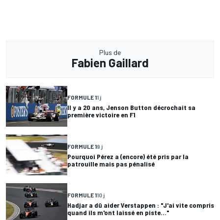
Plus de
Fabien Gaillard
FORMULE 1
1 j
Il y a 20 ans, Jenson Button décrochait sa
première victoire en F1
FORMULE 1
9 j
Pourquoi Pérez a (encore) été pris par la
patrouille mais pas pénalisé
FORMULE 1
10 j
Hadjar a dû aider Verstappen : "J'ai vite compris
quand ils m'ont laissé en piste..."