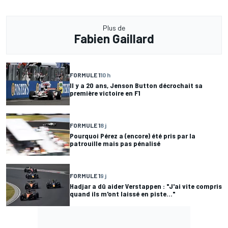
Plus de
Fabien Gaillard
FORMULE 1
10 h
Il y a 20 ans, Jenson Button décrochait sa
première victoire en F1
FORMULE 1
8 j
Pourquoi Pérez a (encore) été pris par la
patrouille mais pas pénalisé
FORMULE 1
9 j
Hadjar a dû aider Verstappen : "J'ai vite compris
quand ils m'ont laissé en piste..."