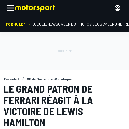
FORMULE 1
ACCUEIL
NEWS
GALERIES PHOTO
VIDÉOS
CALENDRIER
R
Formule 1
GP de Barcelone-Catalogne
LE GRAND PATRON DE
FERRARI RÉAGIT À LA
VICTOIRE DE LEWIS
HAMILTON