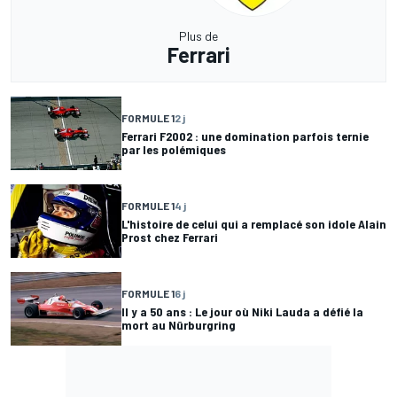
Plus de
Ferrari
FORMULE 1
2 j
Ferrari F2002 : une domination parfois ternie
par les polémiques
FORMULE 1
4 j
L'histoire de celui qui a remplacé son idole Alain
Prost chez Ferrari
FORMULE 1
6 j
Il y a 50 ans : Le jour où Niki Lauda a défié la
mort au Nürburgring