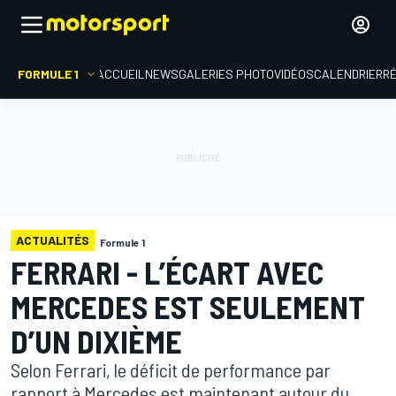
FORMULE 1
ACCUEIL
NEWS
GALERIES PHOTO
VIDÉOS
CALENDRIER
R
ACTUALITÉS
Formule 1
FERRARI - L’ÉCART AVEC
MERCEDES EST SEULEMENT
D’UN DIXIÈME
Selon Ferrari, le déficit de performance par
rapport à Mercedes est maintenant autour du