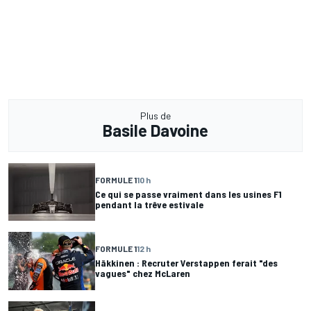
Plus de
Basile Davoine
FORMULE 1
10 h
Ce qui se passe vraiment dans les usines F1
pendant la trêve estivale
FORMULE 1
12 h
Häkkinen : Recruter Verstappen ferait "des
vagues" chez McLaren