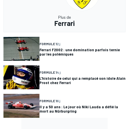
Plus de
Ferrari
FORMULE 1
2 j
Ferrari F2002 : une domination parfois ternie
par les polémiques
FORMULE 1
4 j
L'histoire de celui qui a remplacé son idole Alain
Prost chez Ferrari
FORMULE 1
6 j
Il y a 50 ans : Le jour où Niki Lauda a défié la
mort au Nürburgring