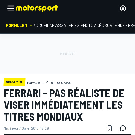
FORMULE 1
ACCUEIL
NEWS
GALERIES PHOTO
VIDÉOS
CALENDRIER
R
ANALYSE
Formule 1
GP de Chine
FERRARI - PAS RÉALISTE DE
VISER IMMÉDIATEMENT LES
TITRES MONDIAUX
Mis à jour:
10 avr. 2015, 15:29