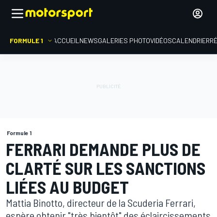
FORMULE 1
ACCUEIL
NEWS
GALERIES PHOTO
VIDÉOS
CALENDRIER
R
Formule 1
FERRARI DEMANDE PLUS DE
CLARTÉ SUR LES SANCTIONS
LIÉES AU BUDGET
Mattia Binotto, directeur de la Scuderia Ferrari,
espère obtenir "très bientôt" des éclaircissements