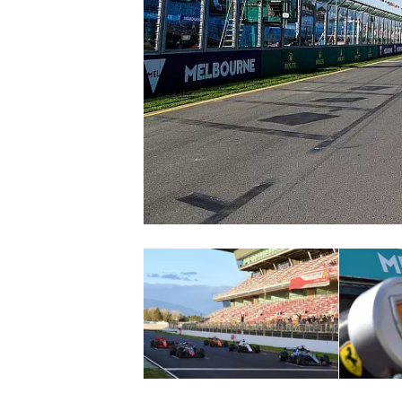
WRC
WEC