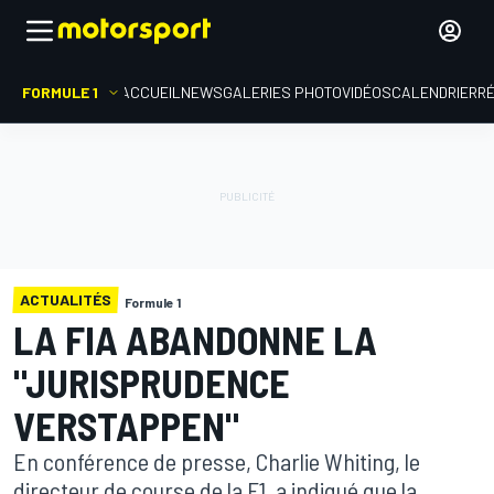
FORMULE 1
ACCUEIL
NEWS
GALERIES PHOTO
VIDÉOS
CALENDRIER
R
ACTUALITÉS
Formule 1
LA FIA ABANDONNE LA
"JURISPRUDENCE
VERSTAPPEN"
En conférence de presse, Charlie Whiting, le
directeur de course de la F1, a indiqué que la