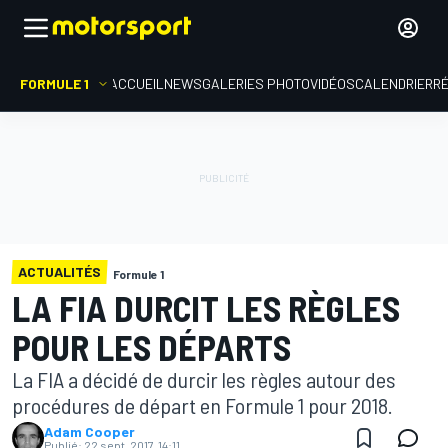
FORMULE 1
ACCUEIL
NEWS
GALERIES PHOTO
VIDÉOS
CALENDRIER
R
ACTUALITÉS
Formule 1
LA FIA DURCIT LES RÈGLES
POUR LES DÉPARTS
La FIA a décidé de durcir les règles autour des
procédures de départ en Formule 1 pour 2018.
Adam Cooper
Publié:
22 sept. 2017, 14:11