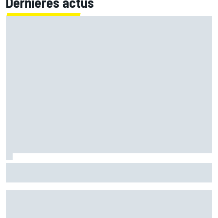
Dernières actus
Mika Häkkinen a hésité à revenir en F1 après avoir failli
mourir