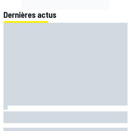
Dernières actus
Bagnaia : "Álex Márquez est devenu le pilote de référence
chez Ducati"