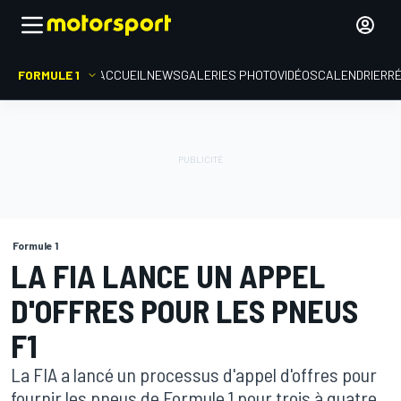
FORMULE 1
ACCUEIL
NEWS
GALERIES PHOTO
VIDÉOS
CALENDRIER
R
Formule 1
LA FIA LANCE UN APPEL
D'OFFRES POUR LES PNEUS
F1
La FIA a lancé un processus d'appel d'offres pour
fournir les pneus de Formule 1 pour trois à quatre