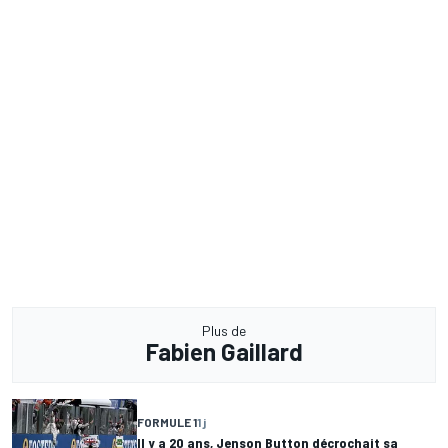
Plus de
Fabien Gaillard
FORMULE 1
1 j
Il y a 20 ans, Jenson Button décrochait sa