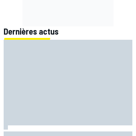
Dernières actus
Quartararo perdu : "L'impression de monter sur la moto