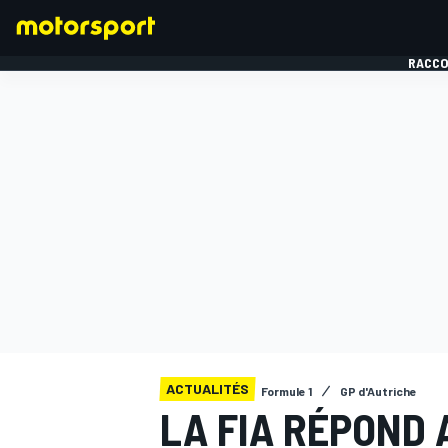
RACCO
FORMULE 1
ACTUALITÉS
Formule 1
GP d'Autriche
LA FIA RÉPOND 