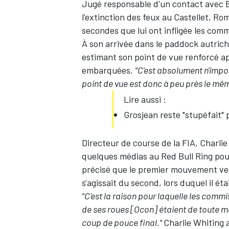
Jugé responsable d'un contact avec
l'extinction des feux au Castellet,
Rom
secondes que lui ont infligée les comm
À son arrivée dans le paddock autrich
estimant son point de vue renforcé a
embarquées.
"C'est absolument n'impo
point de vue est donc à peu près le mê
Lire aussi :
Grosjean reste "stupéfait" 
Directeur de course de la FIA, Charli
quelques médias au Red Bull Ring pour 
précisé que le premier mouvement vers
s'agissait du second, lors duquel il éta
"C'est la raison pour laquelle les commis
de ses roues [Ocon] étaient de toute man
coup de pouce final."
Charlie Whiting a