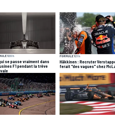
ULE 1
20 h
FORMULE 1
21 h
qui se passe vraiment dans
Häkkinen : Recruter Verstapp
 usines F1 pendant la trêve
ferait "des vagues" chez McL
ivale