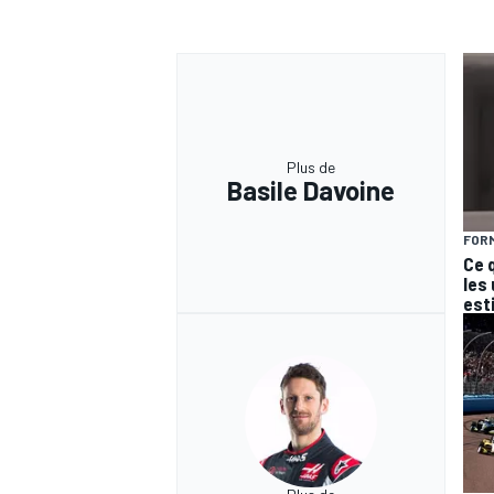
Plus de
Basile Davoine
FORM
Ce 
les
est