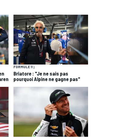
FORMULE 1
1 j
en
Briatore : "Je ne sais pas
aren
pourquoi Alpine ne gagne pas"