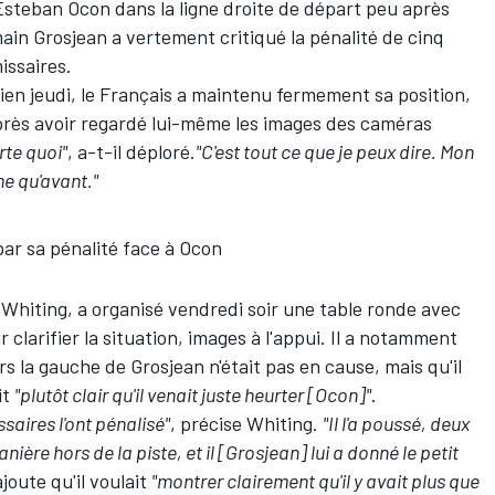
Esteban Ocon
dans la ligne droite de départ peu après
ain Grosjean
a vertement critiqué la pénalité de cinq
issaires.
ien jeudi, le Français a maintenu fermement sa position,
près avoir regardé lui-même les images des caméras
rte quoi"
, a-t-il déploré.
"
C'est tout ce que je peux dire. Mon
me qu'avant."
par sa pénalité face à Ocon
e Whiting, a organisé vendredi soir une table ronde avec
clarifier la situation, images à l'appui. Il a notamment
 la gauche de Grosjean n'était pas en cause, mais qu'il
it
"plutôt clair qu'il venait juste heurter [Ocon]"
.
saires l'ont pénalisé"
, précise Whiting.
"Il l'a poussé, deux
ière hors de la piste, et il [Grosjean] lui a donné le petit
joute qu'il voulait
"montrer clairement qu'il y avait plus que