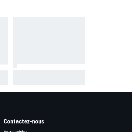
Marc Márquez assume enfin : "Le
 les
favori, c'est moi, non ?"
1
Contactez-nous
Votre opinion