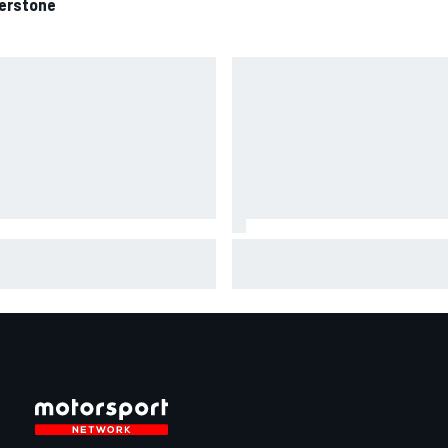
verstone
aia plus gêné qu'il l'avait
Pourquoi la FIA n'interdira pas
giné par son opération du
algorithmes des moteurs en F
s