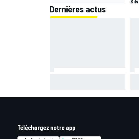
Sil
Dernières actus
Quartararo n'a jamais discuté de
Bagn
2027 avec Yamaha : "J'avais
ima
besoin d'air frais"
bra
Téléchargez notre app