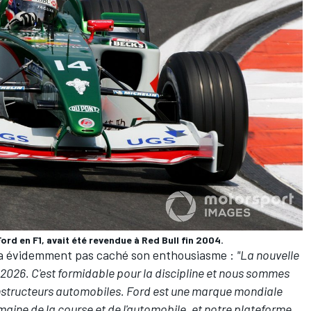
Ford en F1, avait été revendue à Red Bull fin 2004.
n'a évidemment pas caché son enthousiasme :
"La nouvelle
n 2026. C'est formidable pour la discipline et nous sommes
 constructeurs automobiles. Ford est une marque mondiale
aine de la course et de l'automobile, et notre plateforme