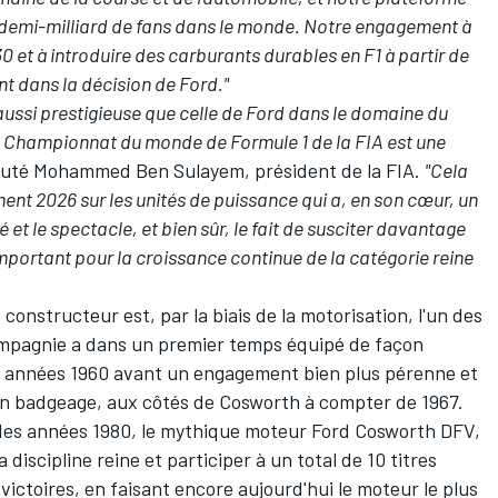
 demi-milliard de fans dans le monde. Notre engagement à
30 et à introduire des carburants durables en F1 à partir de
t dans la décision de Ford."
aussi prestigieuse que celle de Ford dans le domaine du
le Championnat du monde de Formule 1 de la FIA est une
ajouté Mohammed Ben Sulayem, président de la FIA.
"Cela
ent 2026 sur les unités de puissance qui a, en son cœur, un
 et le spectacle, et bien sûr, le fait de susciter davantage
 important pour la croissance continue de la catégorie reine
constructeur est, par la biais de la motorisation, l'un des
a compagnie a dans un premier temps équipé de façon
s années 1960 avant un engagement bien plus pérenne et
un badgeage, aux côtés de Cosworth à compter de 1967.
 des années 1980, le mythique moteur Ford Cosworth DFV,
 discipline reine et participer à un total de 10 titres
 victoires, en faisant encore aujourd'hui le moteur le plus