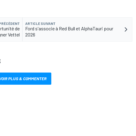
 PRÉCÉDENT
ARTICLE SUIVANT
ortunité de
Ford s'associe à Red Bull et AlphaTauri pour
gner Vettel
2026
S
VOIR PLUS & COMMENTER