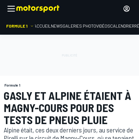
FORMULE 1
ACCUEIL
NEWS
GALERIES PHOTO
VIDÉOS
CALENDRIER
R
Formule 1
GASLY ET ALPINE ÉTAIENT À
MAGNY-COURS POUR DES
TESTS DE PNEUS PLUIE
Alpine était, ces deux derniers jours, au service de
Pirelli sur le circuit de Magny-Cours, où se tenaient