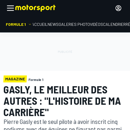
FORMULE 1
ACCUEIL
NEWS
GALERIES PHOTO
VIDÉOS
CALENDRIER
R
MAGAZINE
Formule 1
GASLY, LE MEILLEUR DES
AUTRES : "L'HISTOIRE DE MA
CARRIÈRE"
Pierre Gasly est le seul pilote à avoir inscrit cinq
podiums avec des équipes ne figurant pas parmi