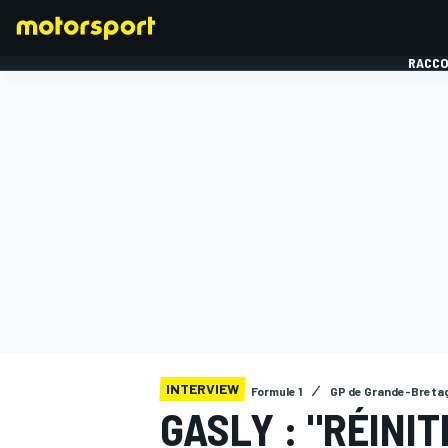
RACCO
FORMULE 1
INTERVIEW
Formule 1
GP de Grande-Breta
GASLY : "RÉINIT