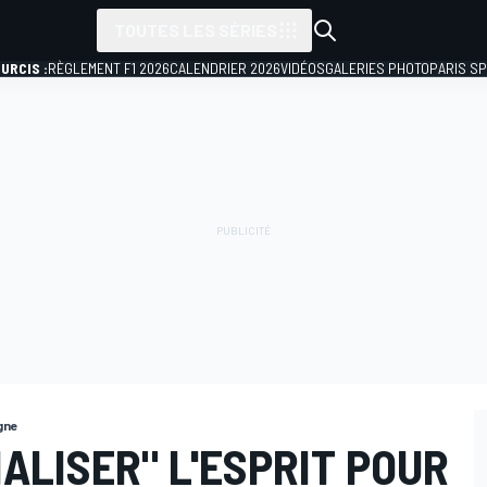
TOUTES LES SÉRIES
URCIS :
RÈGLEMENT F1 2026
CALENDRIER 2026
VIDÉOS
GALERIES PHOTO
PARIS S
gne
IALISER" L'ESPRIT POUR