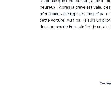
Je pense que c'est ce que j'aime le plu
heureux ! Après la trêve estivale, c'es
m’entraîner, me reposer, me préparer
cette voiture. Au final, je suis un pil
des courses de Formule 1 et je serais 
Partag