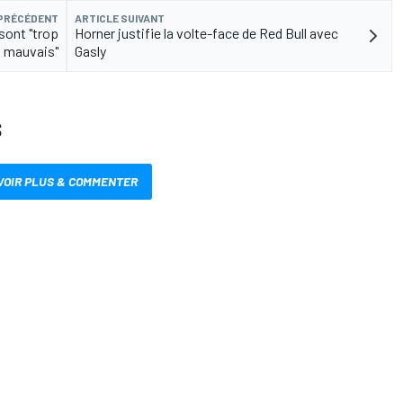
 PRÉCÉDENT
ARTICLE SUIVANT
 sont "trop
Horner justifie la volte-face de Red Bull avec
mauvais"
Gasly
S
VOIR PLUS & COMMENTER