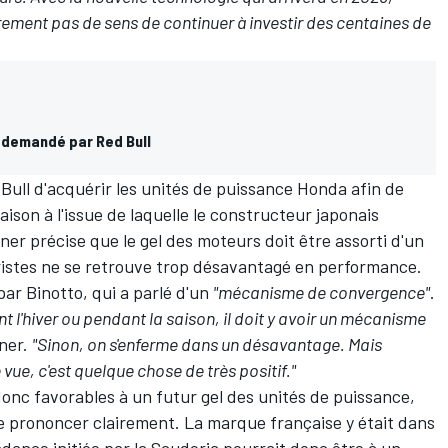
rement pas de sens de continuer à investir des centaines de
s demandé par Red Bull
Bull d'acquérir les unités de puissance Honda afin de
aison à l'issue de laquelle le constructeur japonais
er précise que le gel des moteurs doit être assorti d'un
istes ne se retrouve trop désavantagé en performance.
ar Binotto, qui a parlé d'un
"mécanisme de convergence"
.
nt l'hiver ou pendant la saison, il doit y avoir un mécanisme
ner.
"Sinon, on s'enferme dans un désavantage. Mais
vue, c'est quelque chose de très positif."
onc favorables à un futur gel des unités de puissance,
e prononcer clairement. La marque française y était dans
ance initiée par la Scuderia pourrait donc être à un