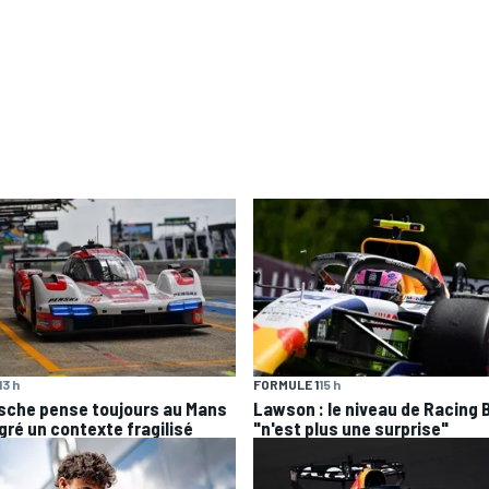
13 h
FORMULE 1
15 h
sche pense toujours au Mans
Lawson : le niveau de Racing B
gré un contexte fragilisé
"n'est plus une surprise"