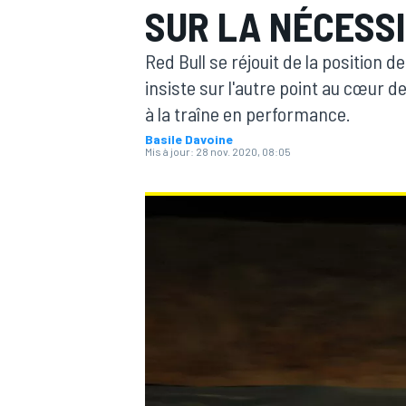
SUR LA NÉCESS
Red Bull se réjouit de la position 
insiste sur l'autre point au cœur d
à la traîne en performance.
Basile Davoine
MOTOGP
Mis à jour:
28 nov. 2020, 08:05