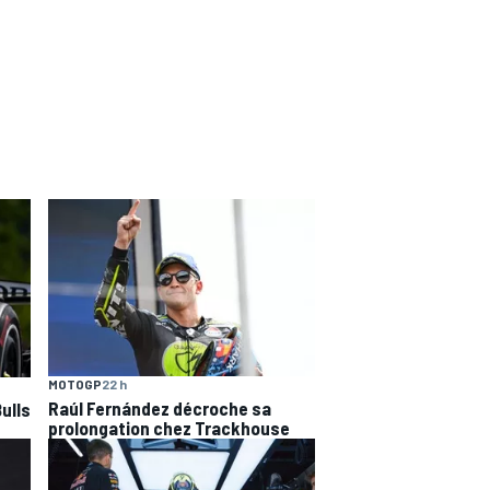
MOTOGP
22 h
Raúl Fernández décroche sa
ulls
prolongation chez Trackhouse