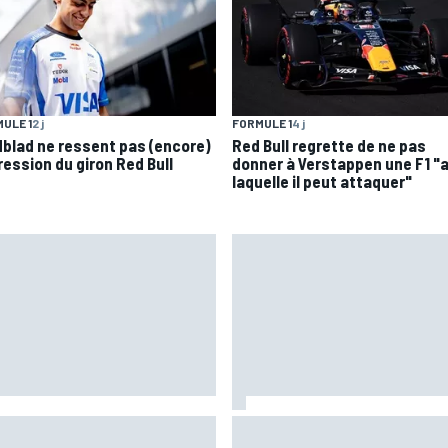
ULE 1
2 j
FORMULE 1
4 j
dblad ne ressent pas (encore)
Red Bull regrette de ne pas
ression du giron Red Bull
donner à Verstappen une F1 "
laquelle il peut attaquer"
"Il grandit, il mûrit" : comment
sche pense toujours au Mans
Brivio perçoit la nouvelle stat
gré un contexte fragilisé