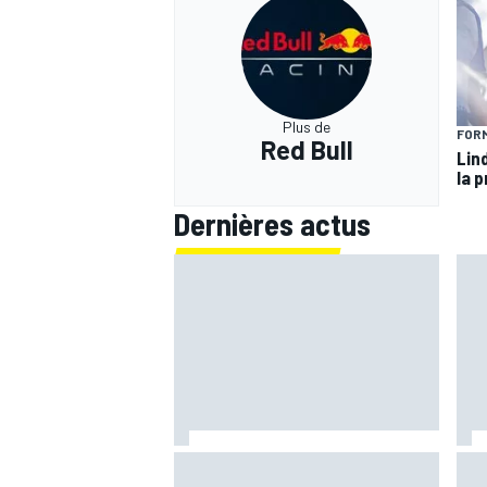
Plus de
FORM
Red Bull
Lin
la p
Dernières actus
Ferrari F2002 : une domination
Por
parfois ternie par les polémiques
mal