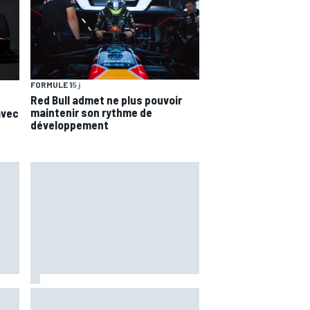
FORMULE 1
5 j
Red Bull admet ne plus pouvoir
maintenir son rythme de
avec
développement
Di Giannantonio fier d'une
ure
première partie de saison