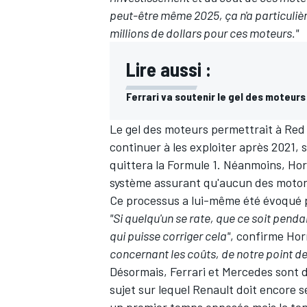
peut-être même 2025, ça n'a particuliè
millions de dollars pour ces moteurs."
Lire aussi :
Ferrari va soutenir le gel des moteur
Le gel des moteurs permettrait à Red 
continuer à les exploiter après 2021, s
quittera la Formule 1. Néanmoins, Horn
système assurant qu'aucun des motor
Ce processus a lui-même été évoqué p
"Si quelqu'un se rate, que ce soit penda
qui puisse corriger cela"
, confirme Hor
concernant les coûts, de notre point de 
Désormais, Ferrari et
Mercedes
sont d
sujet sur lequel
Renault
doit encore s
un premier temps opposée mais la tend