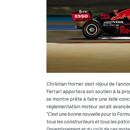
WRC
Christian Horner s'est réjoui de l'ann
Ferrari
apportera son soutien à la pro
se montre prête à faire une telle conc
WEC
réglementation moteur serait avancée
"C'est une bonne nouvelle pour la Formu
tous les constructeurs et tous les patr
l'investissement et du coût de ces mote