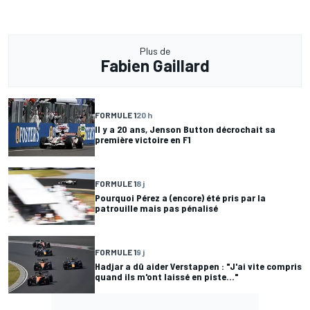
Plus de
Fabien Gaillard
FORMULE 1
20 h
Il y a 20 ans, Jenson Button décrochait sa
première victoire en F1
FORMULE 1
8 j
Pourquoi Pérez a (encore) été pris par la
patrouille mais pas pénalisé
FORMULE 1
9 j
Hadjar a dû aider Verstappen : "J'ai vite compris
quand ils m'ont laissé en piste..."