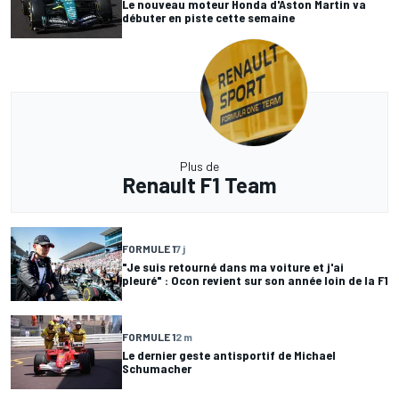
Le nouveau moteur Honda d'Aston Martin va
débuter en piste cette semaine
Plus de
Renault F1 Team
FORMULE 1
7 j
"Je suis retourné dans ma voiture et j'ai
pleuré" : Ocon revient sur son année loin de la F1
FORMULE 1
2 m
Le dernier geste antisportif de Michael
Schumacher