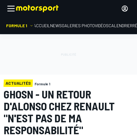
FORMULE 1
ACCUEIL
NEWS
GALERIES PHOTO
VIDÉOS
CALENDRIER
R
ACTUALITÉS
Formule 1
GHOSN - UN RETOUR
D'ALONSO CHEZ RENAULT
"N'EST PAS DE MA
RESPONSABILITÉ"