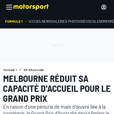
FORMULE 1
ACCUEIL
NEWS
GALERIES PHOTO
VIDÉOS
CALENDRIER
R
Formule 1
GP d'Australie
MELBOURNE RÉDUIT SA
CAPACITÉ D'ACCUEIL POUR LE
GRAND PRIX
En raison d'une pénurie de main d'œuvre liée à la
pandémie, le Grand Prix d'Australie devra limiter le