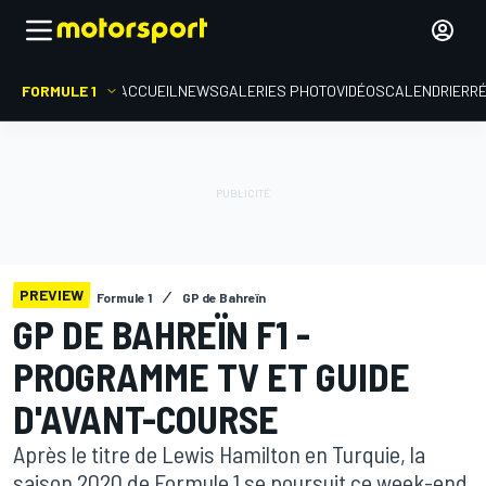
FORMULE 1
ACCUEIL
NEWS
GALERIES PHOTO
VIDÉOS
CALENDRIER
R
PREVIEW
Formule 1
GP de Bahreïn
GP DE BAHREÏN F1 -
PROGRAMME TV ET GUIDE
D'AVANT-COURSE
Après le titre de Lewis Hamilton en Turquie, la
saison 2020 de Formule 1 se poursuit ce week-end,