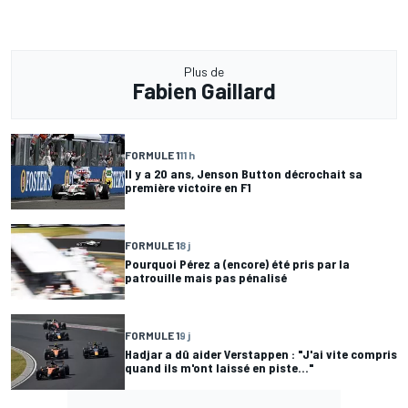
Plus de
Fabien Gaillard
FORMULE 1
11 h
Il y a 20 ans, Jenson Button décrochait sa
première victoire en F1
FORMULE 1
8 j
Pourquoi Pérez a (encore) été pris par la
patrouille mais pas pénalisé
FORMULE 1
9 j
Hadjar a dû aider Verstappen : "J'ai vite compris
quand ils m'ont laissé en piste..."