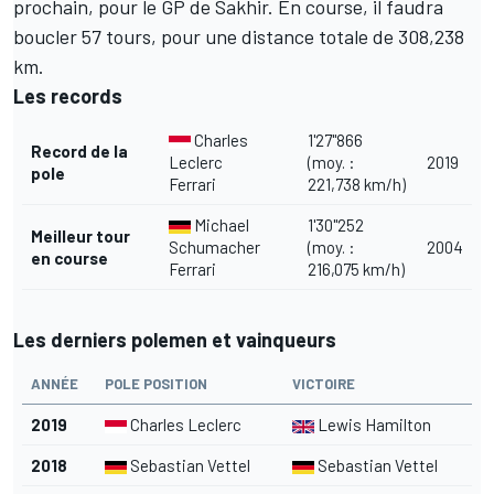
prochain, pour le GP de Sakhir. En course, il faudra
boucler 57 tours, pour une distance totale de 308,238
km.
Les records
Charles
1'27"866
Record de la
Leclerc
(moy. :
2019
pole
Ferrari
221,738 km/h)
Michael
1'30"252
Meilleur tour
Schumacher
(moy. :
2004
en course
Ferrari
216,075 km/h)
Les derniers polemen et vainqueurs
ANNÉE
POLE POSITION
VICTOIRE
2019
Charles Leclerc
Lewis Hamilton
2018
Sebastian Vettel
Sebastian Vettel